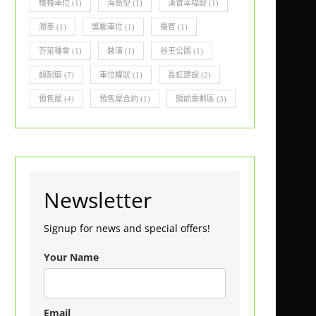
機械車位
(1)
海島型
(1)
漢寶幸福綻
(1)
潤泰
(1)
獎勵車位
(1)
羅賓
(1)
芥菜種會
(1)
裝潢
(1)
谷王公園
(1)
超耐磨
(7)
車位權狀
(1)
長虹建設
(2)
預售屋
(4)
預售屋合約
(1)
頭前重劃區
(3)
Newsletter
Signup for news and special offers!
Your Name
Email