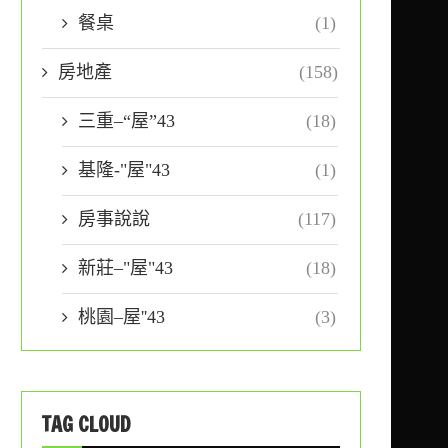
餐桌
(1)
房地產
(158)
三重–“屋”43
(18)
基隆-"屋"43
(1)
房事說說
(117)
新莊–"屋"43
(18)
桃園–屋''43
(3)
TAG CLOUD