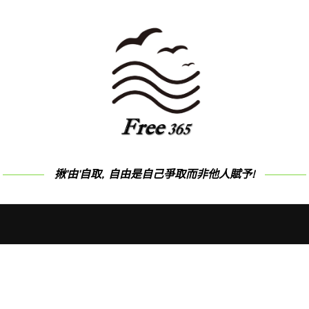
揪'由'自取, 自由是自己爭取而非他人賦予!