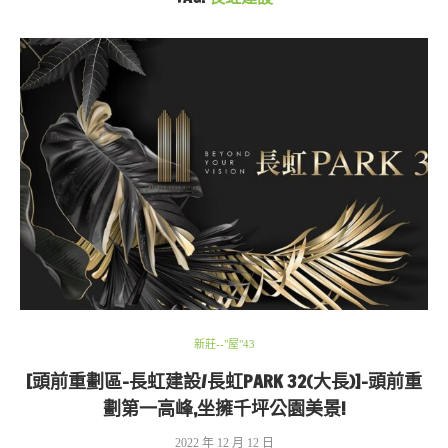
新莊--"屋"43
[頭前重劃區-長虹建設/長虹PARK 32(大長)]-頭前重
劃第一高峰,坐擁千坪公園美景!
2022 年 12 月 12 日