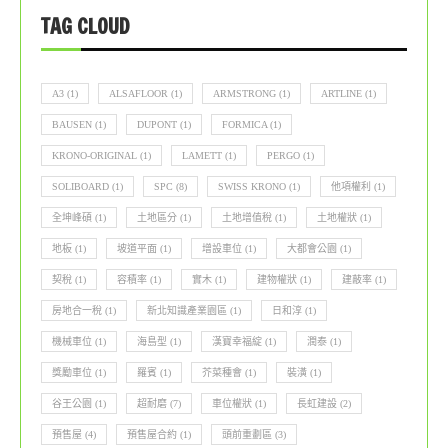
TAG CLOUD
A3
(1)
ALSAFLOOR
(1)
ARMSTRONG
(1)
ARTLINE
(1)
BAUSEN
(1)
DUPONT
(1)
FORMICA
(1)
KRONO-ORIGINAL
(1)
LAMETT
(1)
PERGO
(1)
SOLIBOARD
(1)
SPC
(8)
SWISS KRONO
(1)
他項權利
(1)
全坤峰碩
(1)
土地區分
(1)
土地增值稅
(1)
土地權狀
(1)
地板
(1)
坡道平面
(1)
增設車位
(1)
大都會公園
(1)
契稅
(1)
容積率
(1)
實木
(1)
建物權狀
(1)
建蔽率
(1)
房地合一稅
(1)
新北知識產業園區
(1)
日和淳
(1)
機械車位
(1)
海島型
(1)
漢寶幸福綻
(1)
潤泰
(1)
獎勵車位
(1)
羅賓
(1)
芥菜種會
(1)
裝潢
(1)
谷王公園
(1)
超耐磨
(7)
車位權狀
(1)
長虹建設
(2)
預售屋
(4)
預售屋合約
(1)
頭前重劃區
(3)