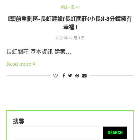
新莊--"屋"43
[頭前重劃區-長虹建設/長虹閱莊(小長)]-3分鐘擁有
幸福 !
2022 年 12 月 3 日
長虹閱莊 基本資訊 建案…
Read more
搜尋
SEARCH