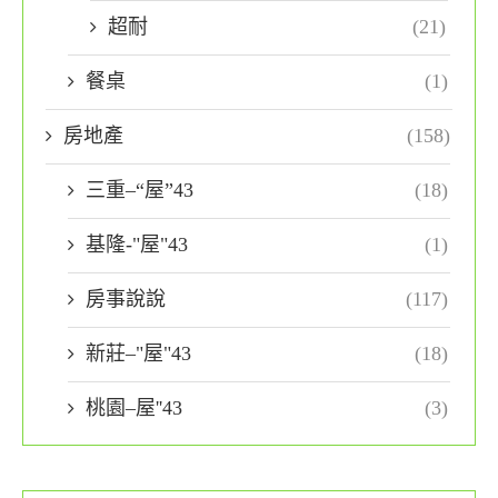
超耐
(21)
餐桌
(1)
房地產
(158)
三重–“屋”43
(18)
基隆-"屋"43
(1)
房事說說
(117)
新莊–"屋"43
(18)
桃園–屋''43
(3)