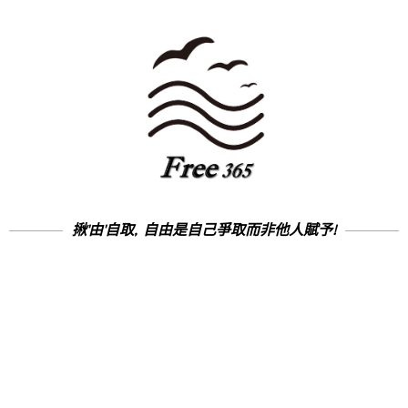
揪'由'自取, 自由是自己爭取而非他人賦予!