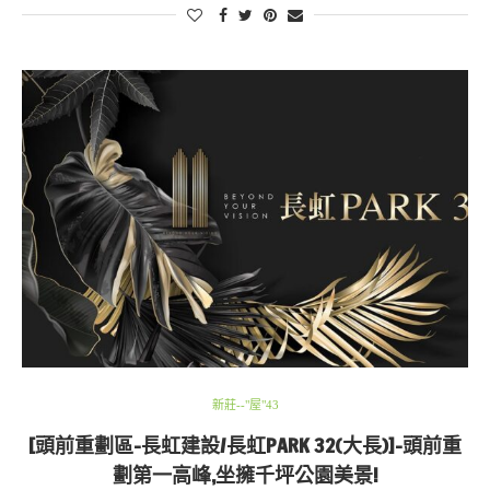
新莊--"屋"43
[頭前重劃區-長虹建設/長虹PARK 32(大長)]-頭前重
劃第一高峰,坐擁千坪公園美景!