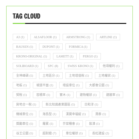
TAG CLOUD
A3
(1)
ALSAFLOOR
(1)
ARMSTRONG
(1)
ARTLINE
(1)
BAUSEN
(1)
DUPONT
(1)
FORMICA
(1)
KRONO-ORIGINAL
(1)
LAMETT
(1)
PERGO
(1)
SOLIBOARD
(1)
SPC
(8)
SWISS KRONO
(1)
他項權利
(1)
全坤峰碩
(1)
土地區分
(1)
土地增值稅
(1)
土地權狀
(1)
地板
(1)
坡道平面
(1)
增設車位
(1)
大都會公園
(1)
契稅
(1)
容積率
(1)
實木
(1)
建物權狀
(1)
建蔽率
(1)
房地合一稅
(1)
新北知識產業園區
(1)
日和淳
(1)
機械車位
(1)
海島型
(1)
漢寶幸福綻
(1)
潤泰
(1)
獎勵車位
(1)
羅賓
(1)
芥菜種會
(1)
裝潢
(1)
谷王公園
(1)
超耐磨
(7)
車位權狀
(1)
長虹建設
(2)