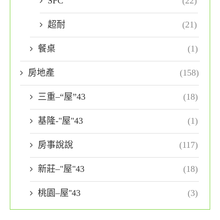
SPC
(22)
超耐
(21)
餐桌
(1)
房地產
(158)
三重–“屋”43
(18)
基隆-"屋"43
(1)
房事說說
(117)
新莊–"屋"43
(18)
桃園–屋''43
(3)