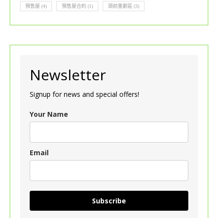
預售屋
(4)
預售屋合約
(1)
頭前重劃區
(3)
Newsletter
Signup for news and special offers!
Your Name
Email
Subscribe