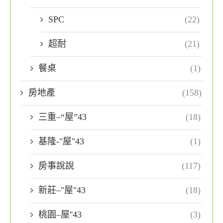
SPC
(22)
超耐
(21)
餐桌
(1)
房地產
(158)
三重–“屋”43
(18)
基隆-"屋"43
(1)
房事說說
(117)
新莊–"屋"43
(18)
桃園–屋''43
(3)