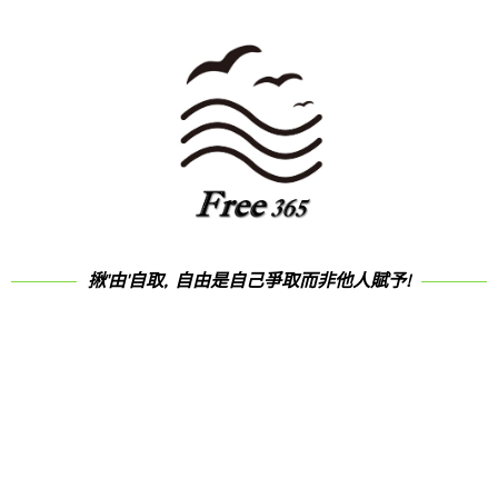
揪'由'自取, 自由是自己爭取而非他人賦予!